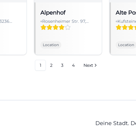
Alpenhof
Alte Po
83236
Rosenheimer Str. 97,
Kufsteine
schland
83080 Oberaudorf-
Flintsba
Niederaudorf,
Fischbac
Deutschland
Deutsch
Location
Location
1
2
3
4
Next
Deine Stadt. 