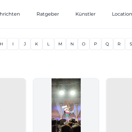
hrichten
Ratgeber
Künstler
Locatio
H
I
J
K
L
M
N
O
P
Q
R