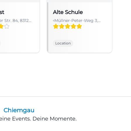
st
Alte Schule
r Str. 84, 83126
Müllner-Peter-Weg 3,
ch am Inn-
83229 Aschau im
h a.Inn,
Chiemgau-Sachrang,
land
Deutschland
Location
Chiemgau
Deine Events. Deine Momente.