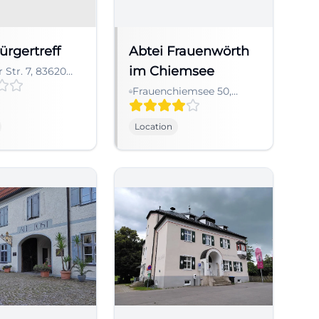
rgertreff
Abtei Frauenwörth
im Chiemsee
 Str. 7, 83620
chen-Westerham,
Frauenchiemsee 50,
land
83256 Chiemsee-
Frauenchiemsee (Insel),
Location
Deutschland