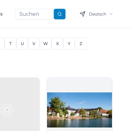
ns
Deutsch
Suchen
S
T
U
V
W
X
Y
Z