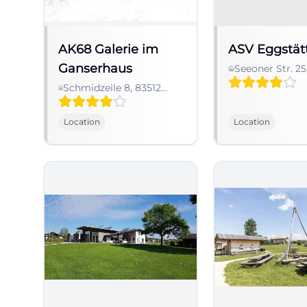
AK68 Galerie im
ASV Eggstätt
Ganserhaus
Seeoner Str. 25
Eggstätt, Deut
Schmidzeile 8, 83512
Wasserburg am Inn,
Deutschland
Location
Location