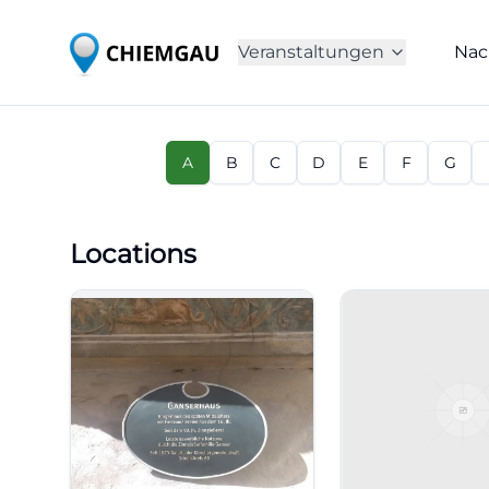
Veranstaltungen
Nac
A
B
C
D
E
F
G
Locations