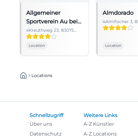
Allgemeiner
Almdorado
Sportverein Au bei
Almfischer 3, 
Übersee, Deut
Bad Aibling e.V.
Kreuthweg 23, 83075
Bad Feilnbach,
Deutschland
Location
Location
Locations
Schnellzugriff
Weitere Links
Über uns
A-Z Künstler
Datenschutz
A-Z Locations