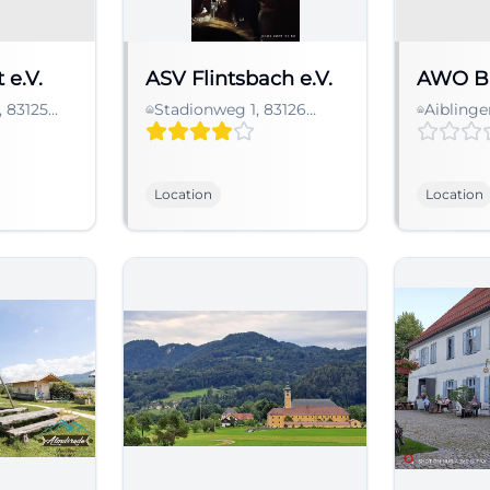
 e.V.
ASV Flintsbach e.V.
AWO Bü
, 83125
Stadionweg 1, 83126
Aiblinger
schland
Flintsbach am Inn,
Feldkir
Deutschland
Deutsch
Location
Location