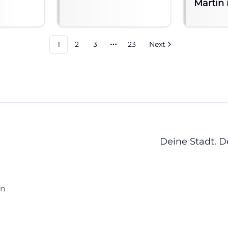
Martin 
1
2
3
23
Next
More pages
Deine Stadt. 
en