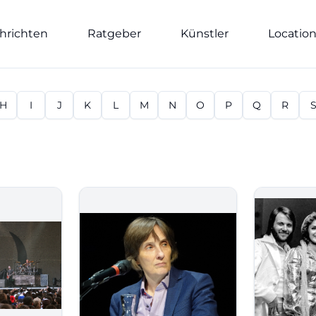
hrichten
Ratgeber
Künstler
Locatio
H
I
J
K
L
M
N
O
P
Q
R