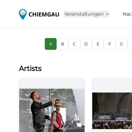
Veranstaltungen
Nac
A
B
C
D
E
F
G
Artists