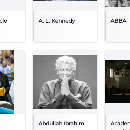
cle
A. L. Kennedy
ABBA
Abdullah Ibrahim
Academ