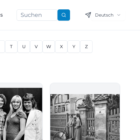
ns
Deutsch
Suchen
S
T
U
V
W
X
Y
Z