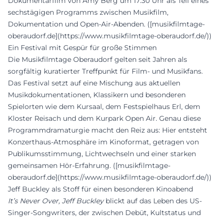
Dokumentarfilm von Amy Berg um 17:30 Uhr als Teil eines
sechstägigen Programms zwischen Musikfilm,
Dokumentation und Open-Air-Abenden. ([musikfilmtage-
oberaudorf.de](https://www.musikfilmtage-oberaudorf.de/))
Ein Festival mit Gespür für große Stimmen
Die Musikfilmtage Oberaudorf gelten seit Jahren als
sorgfältig kuratierter Treffpunkt für Film- und Musikfans.
Das Festival setzt auf eine Mischung aus aktuellen
Musikdokumentationen, Klassikern und besonderen
Spielorten wie dem Kursaal, dem Festspielhaus Erl, dem
Kloster Reisach und dem Kurpark Open Air. Genau diese
Programmdramaturgie macht den Reiz aus: Hier entsteht
Konzerthaus-Atmosphäre im Kinoformat, getragen von
Publikumsstimmung, Lichtwechseln und einer starken
gemeinsamen Hör-Erfahrung. ([musikfilmtage-
oberaudorf.de](https://www.musikfilmtage-oberaudorf.de/))
Jeff Buckley als Stoff für einen besonderen Kinoabend
It’s Never Over, Jeff Buckley
blickt auf das Leben des US-
Singer-Songwriters, der zwischen Debüt, Kultstatus und