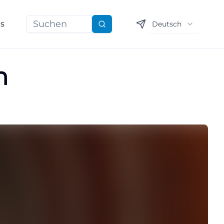
ns
Deutsch
Suchen
n