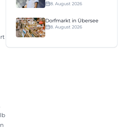
8. August 2026
Dorfmarkt in Übersee
8. August 2026
rt
2
lb
on