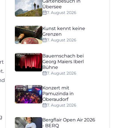
Gartenbesuch in
Übersee
7. August 2026
Kunst kennt keine
Grenzen
7. August 2026
Bauernschach bei
rt
Georg Maiers Iberl
Bühne
t.
7. August 2026
nd
Konzert mit
Pamuzinda in
Oberaudorf
7. August 2026
g
Bergflair Open Air 2026
- BERQ