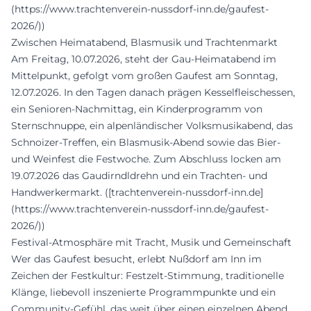
(https://www.trachtenverein-nussdorf-inn.de/gaufest-
2026/))
Zwischen Heimatabend, Blasmusik und Trachtenmarkt
Am Freitag, 10.07.2026, steht der Gau-Heimatabend im
Mittelpunkt, gefolgt vom großen Gaufest am Sonntag,
12.07.2026. In den Tagen danach prägen Kesselfleischessen,
ein Senioren-Nachmittag, ein Kinderprogramm von
Sternschnuppe, ein alpenländischer Volksmusikabend, das
Schnoizer-Treffen, ein Blasmusik-Abend sowie das Bier-
und Weinfest die Festwoche. Zum Abschluss locken am
19.07.2026 das Gaudirndldrehn und ein Trachten- und
Handwerkermarkt. ([trachtenverein-nussdorf-inn.de]
(https://www.trachtenverein-nussdorf-inn.de/gaufest-
2026/))
Festival-Atmosphäre mit Tracht, Musik und Gemeinschaft
Wer das Gaufest besucht, erlebt Nußdorf am Inn im
Zeichen der Festkultur: Festzelt-Stimmung, traditionelle
Klänge, liebevoll inszenierte Programmpunkte und ein
Community-Gefühl, das weit über einen einzelnen Abend