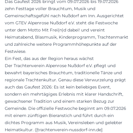
Das Gaufest 2026 bringt vom 09.07.2026 bis 19.07.2026
zehn Festtage voller Brauchtum, Musik und
Gemeinschaftsgefühl nach Nußdorf am Inn. Ausgerichtet
vom GTEV Alpenrose Nußdorf e.V. steht die Festwoche
unter dem Motto Mit Frei(n)d dabei! und vereint
Heimatabend, Blasmusik, Kinderprogramm, Trachtenmarkt
und zahlreiche weitere Programmhöhepunkte auf der
Festwiese.
Ein Fest, das aus der Region heraus wächst
Der Trachtenverein Alpenrose Nußdorf e.V. pflegt und
bewahrt bayerisches Brauchtum, traditionelle Tänze und
regionale Trachtenkultur. Genau diese Verwurzelung prägt
auch das Gaufest 2026: Es ist kein beliebiges Event,
sondern ein mehrtägiges Erlebnis mit klarer Handschrift,
gewachsener Tradition und einem starken Bezug zur
Gemeinde. Die offizielle Festwoche beginnt am 09.07.2026
mit einem zünftigen Bieranstich und führt durch ein
dichtes Programm aus Musik, Vereinsleben und gelebter
Heimatkultur. ([trachtenverein-nussdorf-inn.de]