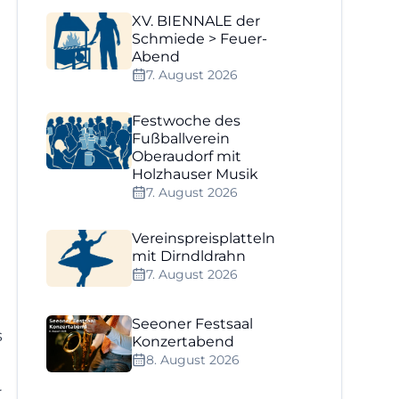
XV. BIENNALE der
Schmiede > Feuer-
Abend
7. August 2026
Festwoche des
Fußballverein
Oberaudorf mit
Holzhauser Musik
7. August 2026
Vereinspreisplatteln
mit Dirndldrahn
7. August 2026
Seeoner Festsaal
s
Konzertabend
8. August 2026
r