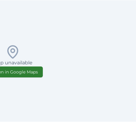
p unavailable
n in Google Maps