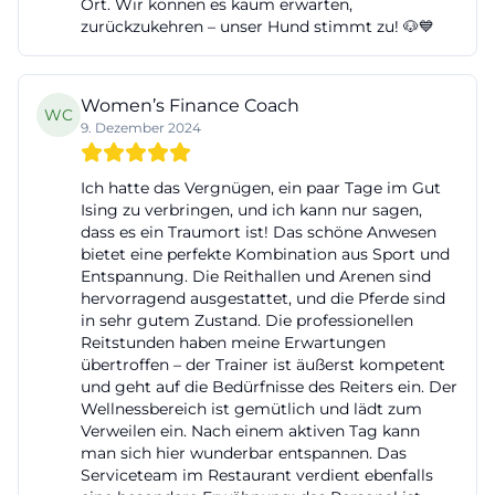
Ort. Wir können es kaum erwarten,
Resort mit spürbarem Leistungsumfang. ([gut-
zurückzukehren – unser Hund stimmt zu! 🐶💙
ising.de](https://www.gut-ising.de/en/the-
hotel/rooms-suites?utm_source=openai))
Women’s Finance Coach
WC
Die Leistungen der Zimmer sind eng mit dem
9. Dezember 2024
Gesamtangebot verknüpft. In mehreren
Kategorien sind Frühstück, Spa-Nutzung, Minibar-
Ich hatte das Vergnügen, ein paar Tage im Gut
Getränke, WLAN und kostenlose Außenparkplätze
Ising zu verbringen, und ich kann nur sagen,
dass es ein Traumort ist! Das schöne Anwesen
enthalten. Das Spa Loft hebt sich besonders ab: Es
bietet eine perfekte Kombination aus Sport und
ist lichtdurchflutet, besitzt eine private Spa-
Entspannung. Die Reithallen und Arenen sind
hervorragend ausgestattet, und die Pferde sind
Anbindung, Whirlpool oder Jacuzzi, elektrische
in sehr gutem Zustand. Die professionellen
Kaminlösung, Regendusche, Infrarotkabine und
Reitstunden haben meine Erwartungen
Bergblick. Genau solche Details sprechen Nutzer
übertroffen – der Trainer ist äußerst kompetent
und geht auf die Bedürfnisse des Reiters ein. Der
an, die nach fotos, preisen und angebote suchen
Wellnessbereich ist gemütlich und lädt zum
und nicht nur eine Zahl, sondern ein Erlebnis
Verweilen ein. Nach einem aktiven Tag kann
man sich hier wunderbar entspannen. Das
erwarten. Zusätzlich bewirbt das Haus saisonale
Serviceteam im Restaurant verdient ebenfalls
Packages wie Wellness-, Riding- oder Intermezzo-