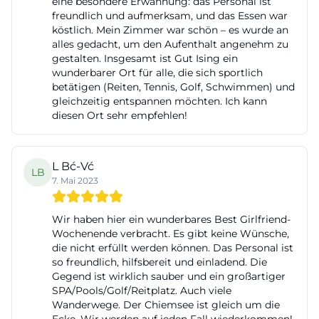
eine besondere Erwähnung: das Personal ist
Angebote, die den Aufenthalt thematisch bündeln.
freundlich und aufmerksam, und das Essen war
köstlich. Mein Zimmer war schön – es wurde an
Das ist SEO-seitig wertvoll, weil Angebote oft in
alles gedacht, um den Aufenthalt angenehm zu
Verbindung mit Urlaub, Wochenendtrip oder
gestalten. Insgesamt ist Gut Ising ein
wunderbarer Ort für alle, die sich sportlich
Geschenkideen gesucht werden. Wer also nach
betätigen (Reiten, Tennis, Golf, Schwimmen) und
einem besonderen Chiemsee-Aufenthalt mit
gleichzeitig entspannen möchten. Ich kann
Luxusfaktor sucht, findet auf Gut Ising ein
diesen Ort sehr empfehlen!
komplexes, klar vermarktetes Zimmer- und
Angebotsportfolio. ([gut-ising.de](https://www.gut-
L Bć-Vć
LB
ising.de/?utm_source=openai))
7. Mai 2023
Anfahrt, Parken, Hunde und praktische
Informationen
Wir haben hier ein wunderbares Best Girlfriend-
Wochenende verbracht. Es gibt keine Wünsche,
Ein weiterer häufiger Suchimpuls betrifft anfahrt
die nicht erfüllt werden können. Das Personal ist
und parken. Hotel Gut Ising ist unter Kirchberg 3 in
so freundlich, hilfsbereit und einladend. Die
83339 Chieming-Ising erreichbar. Die offizielle
Gegend ist wirklich sauber und ein großartiger
SPA/Pools/Golf/Reitplatz. Auch viele
Anfahrtsbeschreibung empfiehlt die A8, Ausfahrt
Wanderwege. Der Chiemsee ist gleich um die
109 Grabenstätt, dann über Chieming Richtung