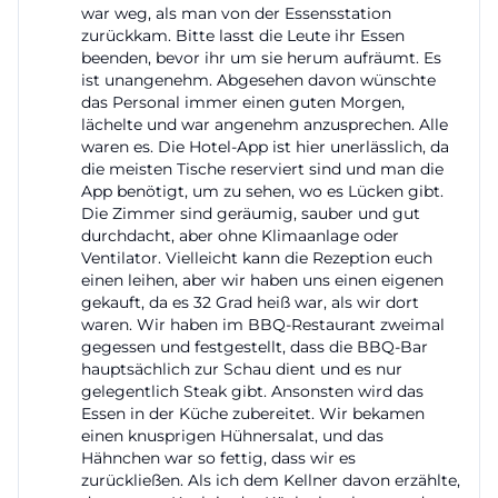
war weg, als man von der Essensstation
und höherwertige Kategorien wie das Spa Loft
zurückkam. Bitte lasst die Leute ihr Essen
bieten sogar einen privaten Zugang zum
beenden, bevor ihr um sie herum aufräumt. Es
ist unangenehm. Abgesehen davon wünschte
Wellnessbereich. Auf der Website werden
das Personal immer einen guten Morgen,
verschiedene Behandlungen, Massagen und Relax-
lächelte und war angenehm anzusprechen. Alle
waren es. Die Hotel-App ist hier unerlässlich, da
Angebote hervorgehoben, was die Suche nach spa,
die meisten Tische reserviert sind und man die
spa hotel, wellness oder angebote sinnvoll bedient.
App benötigt, um zu sehen, wo es Lücken gibt.
Auch für Gäste, die nicht nur entspannen, sondern
Die Zimmer sind geräumig, sauber und gut
durchdacht, aber ohne Klimaanlage oder
aktiv trainieren möchten, gibt es mit einem
Ventilator. Vielleicht kann die Rezeption euch
Fitnessraum und TechnoGym-Ausstattung
einen leihen, aber wir haben uns einen eigenen
gekauft, da es 32 Grad heiß war, als wir dort
passende Möglichkeiten. Für die Content-Strategie
waren. Wir haben im BBQ-Restaurant zweimal
ist entscheidend, dass Gut Ising den Begriff
gegessen und festgestellt, dass die BBQ-Bar
Wellness nicht als Zusatz, sondern als wesentlichen
hauptsächlich zur Schau dient und es nur
gelegentlich Steak gibt. Ansonsten wird das
Teil des Aufenthalts definiert. Genau deshalb passt
Essen in der Küche zubereitet. Wir bekamen
die Location sowohl zu romantischen Auszeiten als
einen knusprigen Hühnersalat, und das
Hähnchen war so fettig, dass wir es
auch zu Gesundheits-, Beauty- und
zurückließen. Als ich dem Kellner davon erzählte,
Erholungsreisen. ([gut-ising.de](https://www.gut-