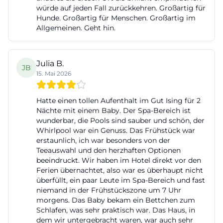
würde auf jeden Fall zurückkehren. Großartig für
prominenten Reitsportlern die Rede. Das ist nicht
Hunde. Großartig für Menschen. Großartig im
nur ein schönes Zusatzargument, sondern ein
Allgemeinen. Geht hin.
wichtiger SEO-Faktor, weil viele Nutzer konkret
nach reiten, reiterferien, reitschule oder turniere
Julia B.
suchen. Gut Ising ist hier kein Hotel mit Reitstall
JB
15. Mai 2026
nebenan, sondern ein Resort, das den Reitsport in
die DNA des Hauses integriert. ([gut-ising.de]
Hatte einen tollen Aufenthalt im Gut Ising für 2
(https://www.gut-ising.de/en/info-service/hotel-a-z?
Nächte mit einem Baby. Der Spa-Bereich ist
wunderbar, die Pools sind sauber und schön, der
utm_source=openai))
Whirlpool war ein Genuss. Das Frühstück war
Auch Golf spielt eine zentrale Rolle. Der 9-Loch-
erstaunlich, ich war besonders von der
Golfplatz des Golf Club Gut Ising liegt zwischen
Teeauswahl und den herzhaften Optionen
beeindruckt. Wir haben im Hotel direkt vor den
alten Baumalleen und der benachbarten
Ferien übernachtet, also war es überhaupt nicht
Poloanlage. Die offizielle Seite nennt ihn als Kurs,
überfüllt, ein paar Leute im Spa-Bereich und fast
niemand in der Frühstückszone um 7 Uhr
der vom ehemaligen Deutschen Meister Thomas
morgens. Das Baby bekam ein Bettchen zum
Himmel entworfen wurde, und in den FAQs wird
Schlafen, was sehr praktisch war. Das Haus, in
die Anerkennung durch den Deutschen
dem wir untergebracht waren, war auch sehr