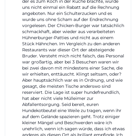
der es zum Koch in der Küche brachte, wurde
ising.de/en/spa-wellness/wellness-at-gut-ising?
uns nicht einmal ein Rabatt auf die Rechnung
angeboten. Nur ein Schulterzucken und es
utm_source=openai))
wurde uns ohne Scham auf der Endrechnung
Reiten, Golf und Sportangebote rund um Chieming
vorgelesen. Der Chicken-Burger war tatsächlich
schmackhaft, aber wieder aus verarbeiteten
Ein zweites großes Themenfeld der Suchanfragen
Hühnerburger-Patties und nicht aus einem
ist der Sportbereich, vor allem Reiten und Golf. Gut
Stück Hähnchen. Im Vergleich zu den anderen
Ising beschreibt sich selbst als einen Ort mit sehr
Restaurants war dieser Ort der absteigende
Bruder. Versteht mich nicht falsch, das Personal
breitem Freizeitangebot, zu dem Reiten, Golf,
war großartig, aber bei 3 Besuchen waren wir
Tennis sowie Wander- und Radwege gehören. Die
bei zwei davon mit mindestens einer Sache, die
wir erhielten, enttäuscht. Klingt seltsam, oder?
Reitanlage ist ganzjährig geöffnet, lediglich am
Aber hauptsächlich war es in Ordnung, und wie
Sonntagnachmittag und montags ganztägig
gesagt, die meisten Tische anderswo sind
geschlossen. Es gibt eine große Auswahl an
reserviert. Die Lage ist super hundefreundlich,
hat aber nicht viele Mülleimer zur
Schulpferden und Ponys, dazu Gastpferdeboxen
Abfallentsorgung. Seid bereit, euren
und die Möglichkeit, Reitstunden und Kurse zu
Hundekotbeutel eine Weile zu tragen, wenn ihr
auf dem Gelände spazieren geht. Trotz einiger
buchen. In den offiziellen Mitteilungen und
kleiner Mängel und Beschwerden wäre ich
Turnierhinweisen ist außerdem von hochklassigen
unehrlich, wenn ich sagen würde, dass ich etwas
Reitturnieren, Kursen und Veranstaltungen mit
anderes als diesen Ort als brillant empfinde. Ich