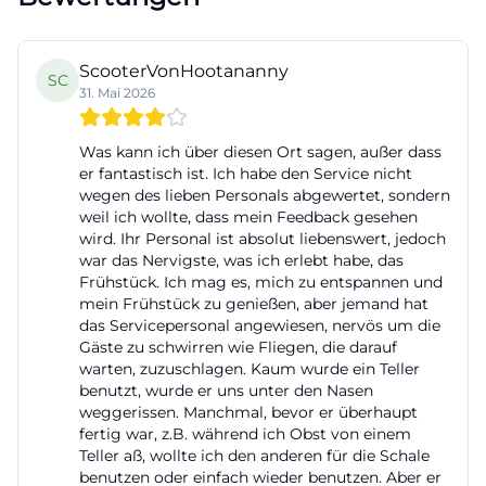
ein Raum für Ayurveda-Behandlungen sowie ein
Ruheraum mit Wasserbetten, Panoramafenstern
ScooterVonHootananny
SC
und Kamin. Die offizielle Website betont außerdem,
31. Mai 2026
dass das Spa im Juli 2011 eröffnet wurde und
hochwertige Wellnessangebote mit klassischen
Was kann ich über diesen Ort sagen, außer dass
er fantastisch ist. Ich habe den Service nicht
Erholungselementen verbindet. So entsteht ein
wegen des lieben Personals abgewertet, sondern
Angebot, das sowohl für kurze Auszeiten als auch
weil ich wollte, dass mein Feedback gesehen
für längere Wellnessurlaube funktioniert.
wird. Ihr Personal ist absolut liebenswert, jedoch
war das Nervigste, was ich erlebt habe, das
Besonders wichtig für die Nutzerintention ist dabei:
Frühstück. Ich mag es, mich zu entspannen und
Gut Ising verkauft nicht nur ein Zimmer, sondern
mein Frühstück zu genießen, aber jemand hat
das Servicepersonal angewiesen, nervös um die
einen klaren Wellness-Nutzen. ([gut-ising.de]
Gäste zu schwirren wie Fliegen, die darauf
(https://www.gut-ising.de/en/spa-wellness/wellness-
warten, zuzuschlagen. Kaum wurde ein Teller
at-gut-ising?utm_source=openai))
benutzt, wurde er uns unter den Nasen
weggerissen. Manchmal, bevor er überhaupt
Die Wellnesswelt ist zudem eng mit dem
fertig war, z.B. während ich Obst von einem
gesamten Resort verbunden. Viele Zimmer
Teller aß, wollte ich den anderen für die Schale
benutzen oder einfach wieder benutzen. Aber er
enthalten bereits die Nutzung des Spa-Bereichs,