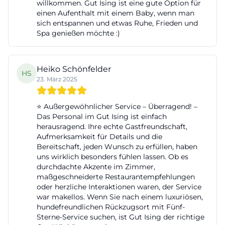
willkommen. Gut Ising ist eine gute Option für
geht es meist um konkrete Buchbarkeit und das
einen Aufenthalt mit einem Baby, wenn man
sich entspannen und etwas Ruhe, Frieden und
Gefühl, ob ein Haus transparent und vielseitig ist.
Spa genießen möchte :)
Hotel Gut Ising erfüllt genau diese Erwartungen
mit einer großen Auswahl an Zimmern und Suiten.
Offiziell werden 105 Zimmer, Suiten und Junior
Heiko Schönfelder
HS
23. März 2025
Suiten in acht verschiedenen Gebäuden genannt.
Die Bandbreite reicht von Economy Einzelzimmern
⭐ Außergewöhnlicher Service – Überragend! –
mit etwa 15 Quadratmetern über Standard-,
Das Personal im Gut Ising ist einfach
Comfort- und Superior-Doppelzimmer bis zu Junior
herausragend. Ihre echte Gastfreundschaft,
Aufmerksamkeit für Details und die
Suiten, Chiemgau Suiten und Spa Lofts mit etwa
Bereitschaft, jeden Wunsch zu erfüllen, haben
100 Quadratmetern. Auf der Website sind derzeit
uns wirklich besonders fühlen lassen. Ob es
Zimmerpreise ab 155 Euro pro Nacht zu sehen, je
durchdachte Akzente im Zimmer,
maßgeschneiderte Restaurantempfehlungen
nach Kategorie deutlich höher. Für viele Suchende
oder herzliche Interaktionen waren, der Service
ist das wichtig, weil Preisfragen immer direkt mit
war makellos. Wenn Sie nach einem luxuriösen,
hundefreundlichen Rückzugsort mit Fünf-
der Positionierung des Hauses verbunden sind: Gut
Sterne-Service suchen, ist Gut Ising der richtige
Ising ist kein Budgethotel, sondern ein gehobenes