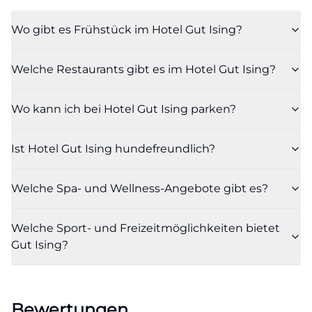
Hotel am Chiemsee mit eigener Gastronomie
Wo gibt es Frühstück im Hotel Gut Ising?
sucht, bekommt auf Gut Ising nicht nur
Verpflegung, sondern ein vollwertiges
Welche Restaurants gibt es im Hotel Gut Ising?
Genusskonzept. ([gut-ising.de](https://www.gut-
ising.de/en/culinary/restaurants-at-gut-ising?
Wo kann ich bei Hotel Gut Ising parken?
utm_source=openai))
Spa, Wellness und Erholung auf 2.500
Ist Hotel Gut Ising hundefreundlich?
Quadratmetern
Das Spa ist eines der stärksten
Welche Spa- und Wellness-Angebote gibt es?
Alleinstellungsmerkmale von Hotel Gut Ising und
erklärt, warum das Keyword Spa so wichtig ist. Das
Welche Sport- und Freizeitmöglichkeiten bietet
Gut Ising Spa & Wellness umfasst 2.500
Gut Ising?
Quadratmeter und ist täglich von 6:00 bis 22:00 Uhr
geöffnet. Zur Ausstattung gehören ein Indoor-
Leisure-Pool, ein Outdoor-Pool, Whirlpool,
Bewertungen
Dampfbad, Kräutersauna, finnische Sauna, Poolbar,