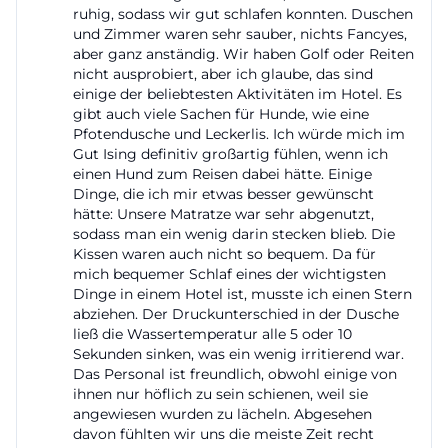
ruhig, sodass wir gut schlafen konnten. Duschen
Golfverband hervorgehoben. Zusätzlich beschreibt
und Zimmer waren sehr sauber, nichts Fancyes,
Gut Ising sich als eines der größten Polo-Zentren
aber ganz anständig. Wir haben Golf oder Reiten
nicht ausprobiert, aber ich glaube, das sind
Deutschlands, was den Sportcharakter noch einmal
einige der beliebtesten Aktivitäten im Hotel. Es
unterstreicht. Neben Golf und Reiten ergänzen
gibt auch viele Sachen für Hunde, wie eine
Tennis, Wandern und Radfahren das Aktivangebot.
Pfotendusche und Leckerlis. Ich würde mich im
Gut Ising definitiv großartig fühlen, wenn ich
Für Suchanfragen wie golf, reiten, sport, aktivurlaub
einen Hund zum Reisen dabei hätte. Einige
oder freizeit ist das Resort damit breit aufgestellt.
Dinge, die ich mir etwas besser gewünscht
hätte: Unsere Matratze war sehr abgenutzt,
Gerade die Kombination aus Natur, Sport und
sodass man ein wenig darin stecken blieb. Die
Erholung macht den Ort ungewöhnlich stark: Hier
Kissen waren auch nicht so bequem. Da für
kann man morgens reiten, nachmittags Golf
mich bequemer Schlaf eines der wichtigsten
Dinge in einem Hotel ist, musste ich einen Stern
spielen und abends im Spa oder Restaurant
abziehen. Der Druckunterschied in der Dusche
entspannen. ([gut-ising.de](https://www.gut-
ließ die Wassertemperatur alle 5 oder 10
Sekunden sinken, was ein wenig irritierend war.
ising.de/en/sport-leisure/golfing/golf-course?
Das Personal ist freundlich, obwohl einige von
utm_source=openai))
ihnen nur höflich zu sein schienen, weil sie
Zimmer, Preise und Angebote für Ihren Aufenthalt
angewiesen wurden zu lächeln. Abgesehen
davon fühlten wir uns die meiste Zeit recht
Wenn Nutzer nach preise oder angebote suchen,