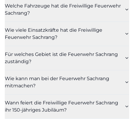
Feuerwehr Sachrang
Welche Fahrzeuge hat die Freiwillige Feuerwehr
Das Einsatzgebiet der Freiwilligen Feuerwehr
Sachrang?
Sachrang ist klar definiert und zugleich
anspruchsvoll. Laut offizieller Website ist die Wehr
Wie viele Einsatzkräfte hat die Freiwillige
Feuerwehr Sachrang?
für das südliche Gemeindegebiet der Gemeinde
Aschau zuständig, konkret von Außerwald bis zur
Für welches Gebiet ist die Feuerwehr Sachrang
Staatsgrenze. Zusätzlich unterstützt sie
zuständig?
grenzübergreifend die Feuerwehr
Niederndorferberg in Tirol. Diese Zuständigkeit
Wie kann man bei der Feuerwehr Sachrang
macht deutlich, dass die Feuerwehr Sachrang nicht
mitmachen?
nur einen kleinen Ortskern absichert, sondern ein
weitläufiges Gebiet mit besonderen örtlichen
Wann feiert die Freiwillige Feuerwehr Sachrang
Anforderungen betreut. Gerade in einer Gemeinde
ihr 150-jähriges Jubiläum?
mit alpinem Umfeld, verstreuten
Siedlungsbereichen und grenznaher Lage ist eine
gut organisierte Freiwillige Feuerwehr ein zentraler