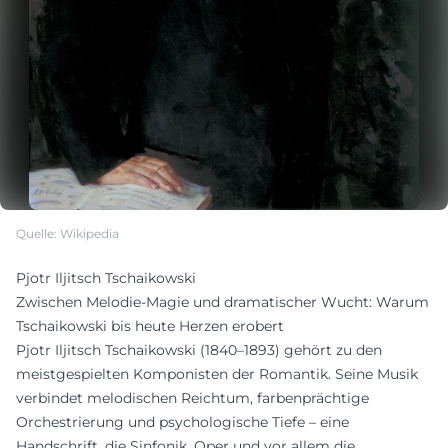
Quelle: Wikipedia
Pjotr Iljitsch Tschaikowski
Zwischen Melodie-Magie und dramatischer Wucht: Warum
Tschaikowski bis heute Herzen erobert
Pjotr Iljitsch Tschaikowski (1840–1893) gehört zu den
meistgespielten Komponisten der Romantik. Seine Musik
verbindet melodischen Reichtum, farbenprächtige
Orchestrierung und psychologische Tiefe – eine
Handschrift, die Sinfonik, Oper und vor allem die