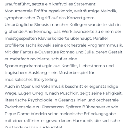
uraufgeführt, setzte ein kraftvolles Statement:
Monumentale Eröffnungsakkorde, weiträumige Melodik,
symphonischer Zugriff auf das Konzertgenre.
Ursprüngliche Skepsis mancher Kollegen wandelte sich in
glühende Anerkennung; das Werk avancierte zu einem der
meistgespielten Klavierkonzerte überhaupt. Parallel
profilierte Tschaikowski seine orchestrale Programmmusik.
Mit der Fantasie-Ouvertüre Romeo und Julia, deren Gestalt
er mehrfach revidierte, schuf er eine
Spannungsdramaturgie aus Konflikt, Liebesthema und
tragischem Ausklang – ein Musterbeispiel für
musikalisches Storytelling.
Auch in Oper und Vokalmusik beschritt er eigenständige
Wege. Eugen Onegin, nach Puschkin, zeigt seine Fähigkeit,
literarische Psychologie in Gesangslinien und orchestrale
Zwischenspiele zu übersetzen. Spätere Bühnenwerke wie
Pique Dame bündeln seine melodische Erfindungsgabe
mit einer raffinierter gewordenen Harmonik, die seelische
Zustände präzise ausleuchtet.