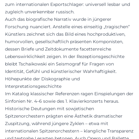
zum internationalen Exportschlager: universell lesbar und
zugleich unverkennbar russisch.
Auch das biografische Narrativ wurde in jüngerer
Forschung nuanciert. Anstelle eines einseitig „tragischen“
Künstlers zeichnet sich das Bild eines hochproduktiven,
humorvollen, gesellschaftlich präsenten Komponisten,
dessen Briefe und Zeitdokumente facettenreiche
Lebenswirklichkeit zeigen. In der Rezeptionsgeschichte
bleibt Tschaikowski ein Seismograf für Fragen von
Identität, Gefühl und künstlerischer Wahrhaftigkeit.
Höhepunkte der Diskographie und
Interpretationsgeschichte
Im Katalog klassischer Referenzen ragen Einspielungen der
Sinfonien Nr. 4–6 sowie des 1. Klavierkonzerts heraus.
Historische Deutungen mit sowjetischen
Spitzenorchestern prägten eine Ästhetik dramatischer
Zuspitzung, während jüngere Zyklen – etwa mit
internationalen Spitzenorchestern – klangliche Transparenz
und textnahe Lesarten betonen. Auch Opern und Ballette