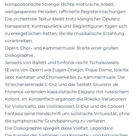
kompositorische Strenge: dichte motivische Arbeit,
weitgespannte Perioden, raffinierte Registermischungen.
Die orchestrale Textur bleibt trotz klanglicher Opulenz
transparent; Kontrapunktik und Begleitfiguren fügen sich
zu energetischen Ketten, die die musikalische Erzählung
vorantreiben.
Opern, Chor- und Kammermusik: Breite einer großen
Diskographie
Jenseits von Ballett und Sinfonik reicht Tschaikowskis
Œuvre von Opern wie Eugen Onegin, Pique Dame, Iolanta
über Kantaten und Chorwerke bis zu Kammermusik. Die
Streicherserenade C-Dur und das Sextett Souvenir de
Florence verbinden klassizistische Eleganz mit russischem
Kolorit. Im Konzertfach ergänzen die Rokoko-Variationen
für Violoncello, das Violinkonzert D-Dur und die Concert
Fantasia seine Handschrift um solistische Virtuosität, ohne
die symphonische Grundspannung zu verlieren.
Die Diskographie spiegelt diese Vielfalt. Legendäre
Deutungen der Sinfonien und Konzerte – von historischen