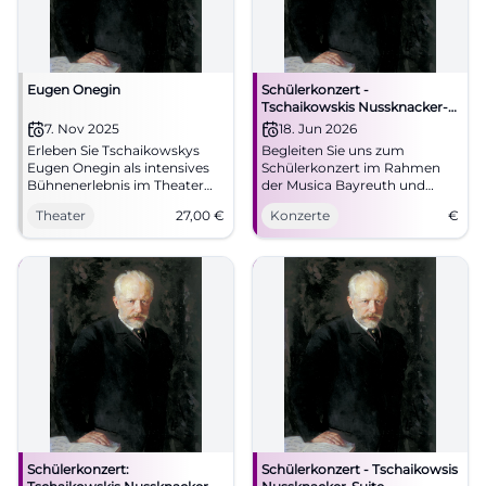
Eugen Onegin
Schülerkonzert -
Tschaikowskis Nussknacker-
Suite
7. Nov 2025
18. Jun 2026
Erleben Sie Tschaikowskys
Begleiten Sie uns zum
Eugen Onegin als intensives
Schülerkonzert im Rahmen
Bühnenerlebnis im Theater
der Musica Bayreuth und
Hof – musikalisch leuchtend,
genießen Sie die berühmte
Theater
27,00
€
Konzerte
€
szenisch nah.
Nussknacker-Suite mit
Werkeinführung, starke
moderierter Einführung.
Akustik und ein Abend
zwischen Intimität und
großer Oper.
Schülerkonzert:
Schülerkonzert - Tschaikowsis