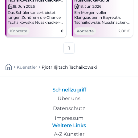
Tschaikowskis Nussknacker-
Nussknacker-Suite
Suite
18. Jun 2026
18. Jun 2026
Das Schülerkonzert bietet
Ein Morgen voller
jungen Zuhörern die Chance,
Klangzauber in Bayreuth:
Tschaikowskis Nussknacker-
Tschaikowskis Nussknacker-
Suite in der Kulturbühne
Suite trifft auf junge
Konzerte
€
Konzerte
2,00
€
Reichshof kennenzulernen.
Entdecker und große Live-
Eintritt frei.
Atmosphäre. 18.06.2026, 2 €.
#Bayreuth #Klassik
1
Kuenstler
Pjotr Iljitsch Tschaikowski
Schnellzugriff
Über uns
Datenschutz
Impressum
Weitere Links
A-Z Künstler