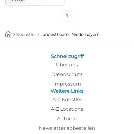
einem Abend voller
Sehnsucht. #Theater
1
Kuenstler
Landestheater Niederbayern
Schnellzugriff
Über uns
Datenschutz
Impressum
Weitere Links
A-Z Künstler
A-Z Locations
Autoren
Newsletter abbestellen