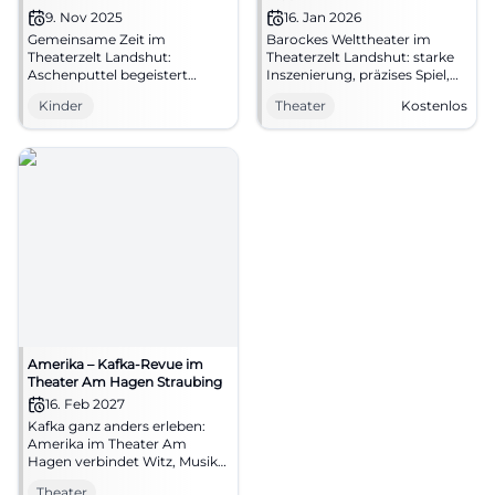
9. Nov 2025
16. Jan 2026
Gemeinsame Zeit im
Barockes Welttheater im
Theaterzelt Landshut:
Theaterzelt Landshut: starke
Aschenputtel begeistert
Inszenierung, präzises Spiel,
Kinder mit Humor, Musik und
poetische Bühnenbilder.
Kinder
Theater
Kostenlos
Werten. Sonntag, 09.11.2025,
16.01.2026, 19:30 Uhr,
15:00 Uhr. Tickets über die
Eintrittskarten erhältlich.
Theaterkasse sichern.
Erleben, staunen,
#Familienevent
mitdiskutieren.
#LandestheaterNiederbayern
Amerika – Kafka-Revue im
Theater Am Hagen Straubing
16. Feb 2027
Kafka ganz anders erleben:
Amerika im Theater Am
Hagen verbindet Witz, Musik
und literarische Spannung zu
Theater