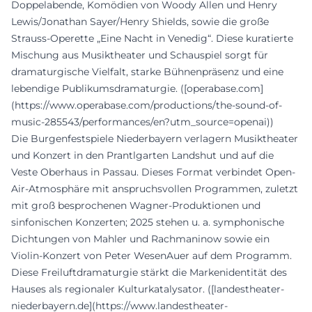
Doppelabende, Komödien von Woody Allen und Henry
Lewis/Jonathan Sayer/Henry Shields, sowie die große
Strauss-Operette „Eine Nacht in Venedig“. Diese kuratierte
Mischung aus Musiktheater und Schauspiel sorgt für
dramaturgische Vielfalt, starke Bühnenpräsenz und eine
lebendige Publikumsdramaturgie. ([operabase.com]
(https://www.operabase.com/productions/the-sound-of-
music-285543/performances/en?utm_source=openai))
Die Burgenfestspiele Niederbayern verlagern Musiktheater
und Konzert in den Prantlgarten Landshut und auf die
Veste Oberhaus in Passau. Dieses Format verbindet Open-
Air-Atmosphäre mit anspruchsvollen Programmen, zuletzt
mit groß besprochenen Wagner-Produktionen und
sinfonischen Konzerten; 2025 stehen u. a. symphonische
Dichtungen von Mahler und Rachmaninow sowie ein
Violin-Konzert von Peter WesenAuer auf dem Programm.
Diese Freiluftdramaturgie stärkt die Markenidentität des
Hauses als regionaler Kulturkatalysator. ([landestheater-
niederbayern.de](https://www.landestheater-