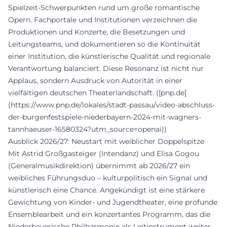
Spielzeit-Schwerpunkten rund um große romantische
Opern. Fachportale und Institutionen verzeichnen die
Produktionen und Konzerte, die Besetzungen und
Leitungsteams, und dokumentieren so die Kontinuität
einer Institution, die künstlerische Qualität und regionale
Verantwortung balanciert. Diese Resonanz ist nicht nur
Applaus, sondern Ausdruck von Autorität in einer
vielfältigen deutschen Theaterlandschaft. ([pnp.de]
(https://www.pnp.de/lokales/stadt-passau/video-abschluss-
der-burgenfestspiele-niederbayern-2024-mit-wagners-
tannhaeuser-16580324?utm_source=openai))
Ausblick 2026/27: Neustart mit weiblicher Doppelspitze
Mit Astrid Großgasteiger (Intendanz) und Elisa Gogou
(Generalmusikdirektion) übernimmt ab 2026/27 ein
weibliches Führungsduo – kulturpolitisch ein Signal und
künstlerisch eine Chance. Angekündigt ist eine stärkere
Gewichtung von Kinder- und Jugendtheater, eine profunde
Ensemblearbeit und ein konzertantes Programm, das die
Niederbayerische Philharmonie als Leitinstrument weiter