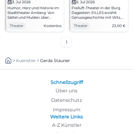
Vilseck
3. Jul 2026
5. Jul 2026
Humor, Herz und Historie im
Freiluft-Theater in der Burg
Stadttheater Amberg: Von
Dagestein: EILLES erzählt
Sättel und Mulden über
Genussgeschichte mit Witz,
Joseph Eilles. 03.07.2026,
Licht und großer
Theater
Kostenlos
Theater
23,00
€
20:00 Uhr, Eintritt frei. Erleben
Schauspielkunst. 05.07.2026,
Sie Genusskultur live – jetzt
20 Uhr, VVK 23 €. Emotion
Plätze sichern.
pur unter freiem Himmel –
#AmbergKultur
jetzt Plätze sichern.
1
#BurgfestspieleVilseck
Kuenstler
Gerda Stauner
Schnellzugriff
Über uns
Datenschutz
Impressum
Weitere Links
A-Z Künstler