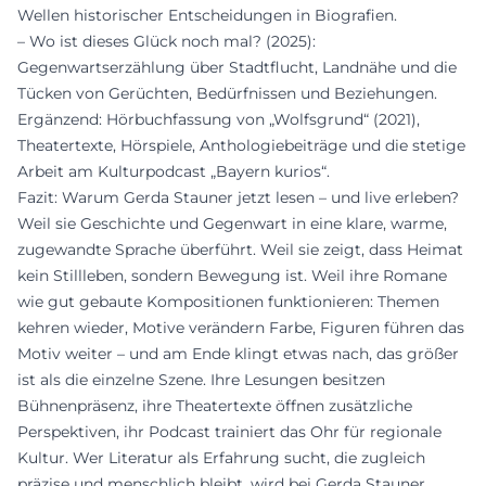
Wellen historischer Entscheidungen in Biografien.
– Wo ist dieses Glück noch mal? (2025):
Gegenwartserzählung über Stadtflucht, Landnähe und die
Tücken von Gerüchten, Bedürfnissen und Beziehungen.
Ergänzend: Hörbuchfassung von „Wolfsgrund“ (2021),
Theatertexte, Hörspiele, Anthologiebeiträge und die stetige
Arbeit am Kulturpodcast „Bayern kurios“.
Fazit: Warum Gerda Stauner jetzt lesen – und live erleben?
Weil sie Geschichte und Gegenwart in eine klare, warme,
zugewandte Sprache überführt. Weil sie zeigt, dass Heimat
kein Stillleben, sondern Bewegung ist. Weil ihre Romane
wie gut gebaute Kompositionen funktionieren: Themen
kehren wieder, Motive verändern Farbe, Figuren führen das
Motiv weiter – und am Ende klingt etwas nach, das größer
ist als die einzelne Szene. Ihre Lesungen besitzen
Bühnenpräsenz, ihre Theatertexte öffnen zusätzliche
Perspektiven, ihr Podcast trainiert das Ohr für regionale
Kultur. Wer Literatur als Erfahrung sucht, die zugleich
präzise und menschlich bleibt, wird bei Gerda Stauner