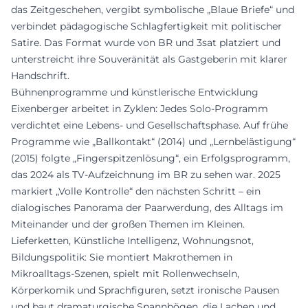
das Zeitgeschehen, vergibt symbolische „Blaue Briefe“ und
verbindet pädagogische Schlagfertigkeit mit politischer
Satire. Das Format wurde von BR und 3sat platziert und
unterstreicht ihre Souveränität als Gastgeberin mit klarer
Handschrift.
Bühnenprogramme und künstlerische Entwicklung
Eixenberger arbeitet in Zyklen: Jedes Solo-Programm
verdichtet eine Lebens- und Gesellschaftsphase. Auf frühe
Programme wie „Ballkontakt“ (2014) und „Lernbelästigung“
(2015) folgte „Fingerspitzenlösung“, ein Erfolgsprogramm,
das 2024 als TV-Aufzeichnung im BR zu sehen war. 2025
markiert „Volle Kontrolle“ den nächsten Schritt – ein
dialogisches Panorama der Paarwerdung, des Alltags im
Miteinander und der großen Themen im Kleinen.
Lieferketten, Künstliche Intelligenz, Wohnungsnot,
Bildungspolitik: Sie montiert Makrothemen in
Mikroalltags-Szenen, spielt mit Rollenwechseln,
Körperkomik und Sprachfiguren, setzt ironische Pausen
und baut dramaturgische Spannbögen, die Lachen und