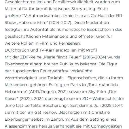
Geschlechterrollen und Familienwirklichkeit wurden zum
Material für ihr komödiantisches Storytelling. Erste
größere TV-Aufmerksamkeit erhielt sie als Co-Host der BR-
Show „Habe die Ehre“ (2014–2017). Diese Moderation
festigte ihre Autorität als humoristische Beobachterin des
gesellschaftlichen Miteinanders und öffnete Türen für
weitere Rollen in Film und Fernsehen.
Durchbruch und TV-Karriere: Rollen mit Profil
Mit der ZDF-Reihe „Marie fängt Feuer“ (2016–2024) wurde
Eixenberger einem breiten Publikum bekannt. Die Figur
der zupackenden Feuerwehrfrau verknüpfte
Warmherzigkeit und Tatkraft – Eigenschaften, die zu ihrem
Markenkern gehören. Es folgten Parts in „Toni, männlich,
Hebamme“ (ARD/Degeto, 2021) sowie im Sky-Film „Der
Kaiser“ (2022). 2024 überzeugte sie im ZDF-Weihnachtsfilm
„Eine fast perfekte Bescherung“. Seit dem 3. Juli 2025 steht
sie mit der BR-Satireshow „Nachsitzen mit Christine
Eixenberger“ selbst im Zentrum: Aus dem Setting eines
Klassenzimmers heraus verhandelt sie mit Comedygästen