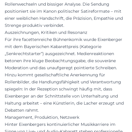
Rollenwechseln und bissiger Analyse. Die Sendung
positioniert sie im Kanon politischer Satireformate – mit
einer weiblichen Handschrift, die Präzision, Empathie und
Strenge produktiv verbindet.
Auszeichnungen, Kritiken und Resonanz
Für ihre facettenreiche Bühnenkomik wurde Eixenberger
mit dem Bayerischen Kabarettpreis (Kategorie
„Senkrechtstarter“) ausgezeichnet. Medienreaktionen
betonen ihre kluge Beobachtungsgabe, die souveräne
Moderation und das unaufgeregt pointierte Schreiben.
Hinzu kommt gesellschaftliche Anerkennung für
Rollenbilder, die Handlungsfähigkeit und Verantwortung
spiegeln: In der Rezeption schwingt häufig mit, dass
Eixenberger an der Schnittstelle von Unterhaltung und
Haltung arbeitet – eine Künstlerin, die Lacher erzeugt und
Debatten rahmt.
Management, Produktion, Netzwerk
Hinter Eixenbergers kontinuierlicher Musikkarriere im
Sinne von Live- und Audio-Kabarett stehen professionelle