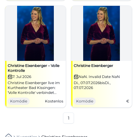
ab 29,20 €. #Kabarett
Bühnenpräsenz. 09.04.2026,
#München
20:00 Uhr, ab 27,80 €.
#Kabarett #München
Christine Eixenberger – Volle
Christine Eixenberger
Kontrolle
7. Jul 2026
NaN. Invalid Date NaN
Christine Eixenberger live im
Di., 07.07.2026bisDi.,
Kurtheater Bad Kissingen:
07.07.2026
'Volle Kontrolle' verbindet
Witz, Haltung und
Komödie
Kostenlos
Komödie
€
Theaterkunst. 07.07.2026,
Uhrzeit/Preise folgen. Kluges
Kabarett, große
Publikumsnähe. Jetzt Tickets
1
sichern! #BadKissingen