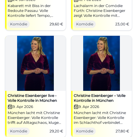
Kabarett mit Biss in der
Lachalarm in der Comödie
Redoute Passau: Volle
Fürth: Christine Eixenberger
Kontrolle liefert Tempo,
zeigt Volle Kontrolle mit
Timing und Tiefgang. Am
klugen Pointen und starkem
Komödie
29,60
€
Komödie
23,00
€
24.01.2026, 20:00 Uhr, ab
Timing. 10.02.2026, 19:30 Uhr,
29,60 €. Lachen, Nachdenken,
Tickets ab 23 €. Sicher dir dein
Mitreden – sichere dir jetzt
Lach-Erlebnis live. #Kabarett
dein Ticket! #Passau
Christine Eixenberger live -
Christine Eixenberger – Volle
Volle Kontrolle in München
Kontrolle in München
9. Apr 2026
9. Apr 2026
München lacht mit Christine
München lacht mit Christine
Eixenberger: Volle Kontrolle
Eixenberger: Volle Kontrolle
trifft auf Alltagschaos, kluge
im Schlachthof verbindet
Pointen und starke
Alltagswahnsinn, scharfen
Komödie
29,20
€
Komödie
27,80
€
Bühnenpräsenz. 09.04.2026,
Witz und starke