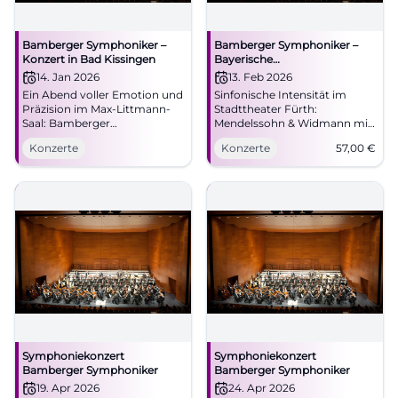
Bamberger Symphoniker –
Bamberger Symphoniker –
Konzert in Bad Kissingen
Bayerische
Staatsphilharmonie
14. Jan 2026
13. Feb 2026
Ein Abend voller Emotion und
Sinfonische Intensität im
Präzision im Max-Littmann-
Stadttheater Fürth:
Saal: Bamberger
Mendelssohn & Widmann mit
Symphoniker live in Bad
den Bamberger
Konzerte
Konzerte
57,00
€
Kissingen. 14.01.2026, 19:30
Symphonikern. 13.02.2026,
Uhr. Große Sinfonik, beste
19:30 Uhr, ab 57 €. Große
Akustik, echtes Live-Erlebnis.
Gefühle, klare Klangfarben –
Jetzt Tickets sichern.
jetzt Tickets sichern!
#BadKissingen
#FürthKultur
Symphoniekonzert
Symphoniekonzert
Bamberger Symphoniker
Bamberger Symphoniker
19. Apr 2026
24. Apr 2026