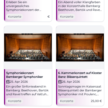
Erleben Sie ein
Ein Abend voller Klangfarben
unvergessliches
in der Konzerthalle Bamberg:
Symphoniekonzert der
Beethoven, Bartók und Ravel
Bamberger Symphoniker in
mit Juraj Valčuha und Frank
Konzerte
€
Konzerte
der Konzert- und
Peter Zimmermann.
Kongresshalle Bamberg.
24.04.2026, 20 Uhr. Jetzt live
erleben! #Bamberg #Klassik
Symphoniekonzert
6. Kammerkonzert auf Kloster
Bamberger Symphoniker
Banz: Bläserquintett
25. Apr 2026
26. Apr 2026
Ein großer Sinfonieabend in
Sonntagsmagie im Kaisersaal:
Bamberg: Beethoven, Bartók
Bläserquintett der Bamberger
und Ravel treffen auf Valčuha
Symphoniker mit Poulenc,
und Zimmermann.
Ippolitov-Ivanov, Rimski-
Konzerte
Konzerte
25,00
€
25.04.2026, 20 Uhr.
Korsakow. 26.04.2026, 11 Uhr,
#Bamberg #Konzert
ab 25 €. Intensives