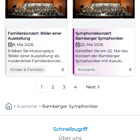
Familienkonzert: Bilder einer
Symphoniekonzert
Ausstellung
Bamberger Symphoniker
9. Mai 2026
22. Mai 2026
Erleben Sie Mussorgskys
Genießen Sie am 22. Mai das
'Bilder einer Ausstellung' als
Konzert der Bamberger
moderiertes Familienkonzert
Symphoniker mit Kazuki
für Kinder ab 5 Jahren in
Yamada und der
Kinder & Familien
€
Konzerte
€
Bamberg.
Meisterpianist Leif Ove
Andsnes in der Konzert- und
Kongresshalle.
1
2
3
4
Next
Kuenstler
Bamberger Symphoniker
Schnellzugriff
Über uns