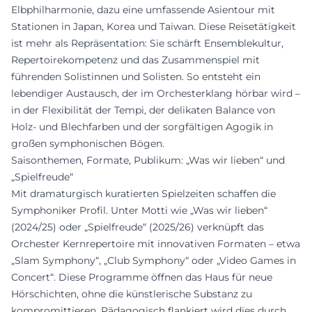
Elbphilharmonie, dazu eine umfassende Asientour mit
Stationen in Japan, Korea und Taiwan. Diese Reisetätigkeit
ist mehr als Repräsentation: Sie schärft Ensemblekultur,
Repertoirekompetenz und das Zusammenspiel mit
führenden Solistinnen und Solisten. So entsteht ein
lebendiger Austausch, der im Orchesterklang hörbar wird –
in der Flexibilität der Tempi, der delikaten Balance von
Holz- und Blechfarben und der sorgfältigen Agogik in
großen symphonischen Bögen.
Saisonthemen, Formate, Publikum: „Was wir lieben“ und
„Spielfreude“
Mit dramaturgisch kuratierten Spielzeiten schaffen die
Symphoniker Profil. Unter Motti wie „Was wir lieben“
(2024/25) oder „Spielfreude“ (2025/26) verknüpft das
Orchester Kernrepertoire mit innovativen Formaten – etwa
„Slam Symphony“, „Club Symphony“ oder „Video Games in
Concert“. Diese Programme öffnen das Haus für neue
Hörschichten, ohne die künstlerische Substanz zu
kompromittieren. Pädagogisch flankiert wird dies durch