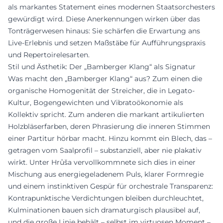
als markantes Statement eines modernen Staatsorchesters
gewürdigt wird. Diese Anerkennungen wirken über das
Tonträgerwesen hinaus: Sie schärfen die Erwartung ans
Live-Erlebnis und setzen Maßstäbe für Aufführungspraxis
und Repertoirelesarten.
Stil und Ästhetik: Der „Bamberger Klang“ als Signatur
Was macht den „Bamberger Klang“ aus? Zum einen die
organische Homogenität der Streicher, die in Legato-
Kultur, Bogengewichten und Vibratoökonomie als
Kollektiv spricht. Zum anderen die markant artikulierten
Holzbläserfarben, deren Phrasierung die inneren Stimmen
einer Partitur hörbar macht. Hinzu kommt ein Blech, das –
getragen vom Saalprofil – substanziell, aber nie plakativ
wirkt. Unter Hrůša vervollkommnete sich dies in einer
Mischung aus energiegeladenem Puls, klarer Formregie
und einem instinktiven Gespür für orchestrale Transparenz:
Kontrapunktische Verdichtungen bleiben durchleuchtet,
Kulminationen bauen sich dramaturgisch plausibel auf,
und die große Linie behält – selbst im virtuosen Moment –