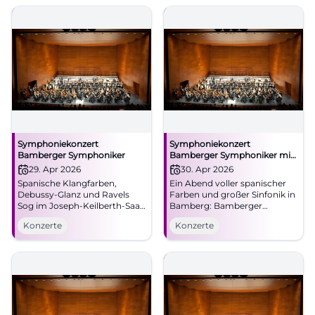
Konzerterlebnis – jetzt Tickets
sichern. #KlosterBanz
Symphoniekonzert
Symphoniekonzert
Bamberger Symphoniker
Bamberger Symphoniker mit
Roberto González-Monjas &
29. Apr 2026
30. Apr 2026
Javier Perianes
Spanische Klangfarben,
Ein Abend voller spanischer
Debussy-Glanz und Ravels
Farben und großer Sinfonik in
Sog im Joseph-Keilberth-Saal:
Bamberg: Bamberger
Dieses Symphoniekonzert
Symphoniker, Roberto
Konzerte
Konzerte
verspricht einen Abend voller
González-Monjas und Javier
Energie. #Bamberg #Klassik
Perianes live. #Klassik